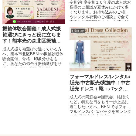
熊本市北区/光の森
令和9年度令和１０年度の成人式お
客様のご相談が夏休みにかけて多
くなります。お持ち込みのご相談
やレンタル衣装のご相談まで全て
丁寧にご相談賜ります。お持ち込
みかレンタルでお悩みのお客様に
振袖体験会開催！成人式振
お知らせ
は（当社でいずれにしても契約さ
袖選びにきっと役に立ちま
れる方限定）にはなりますがご...
す！熊本光の森北区振袖レ
ンタル/BENI
成人式振り袖選びで迷っている方
へ。熊本市北区BENIno振袖診断体
験会開催。骨格、印象分析をもと
に、あなたの似合う振袖選びをサ
ポートします。完全予約制。
フォーマルドレス/レンタル/
販売/中古販売/実施中！中古
販売ドレス＋靴＋バックで
￥15,400〜/熊本ベニ/貸衣装/
成人式の同窓会や謝恩会、結婚式
レンタル/成人式後の同窓会
など、特別な日をもう一歩上品に
過ごしたい方へ。BENIではフォー
や結婚式、卒業式謝恩会な
マルドレス/くつ/バックを🌸レンタ
ど
ル/新品販売/中古販売の三つのスタ
イルでご用意してます。フォーマ
ルドレスはもちろん、靴やバック
アップを組み合わせ...