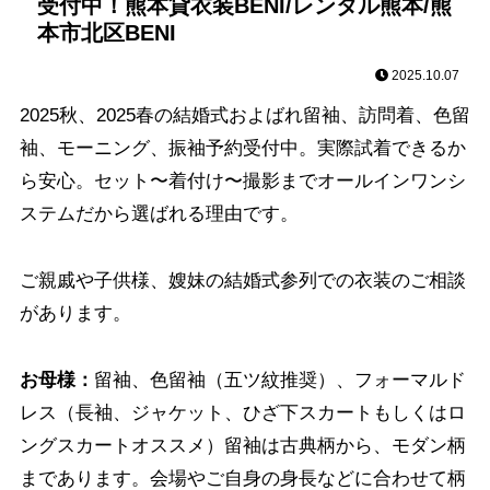
受付中！熊本貸衣装BENI/レンタル熊本/熊
本市北区BENI
2025.10.07
2025秋、2025春の結婚式およばれ留袖、訪問着、色留
袖、モーニング、振袖予約受付中。実際試着できるか
ら安心。セット〜着付け〜撮影までオールインワンシ
ステムだから選ばれる理由です。
ご親戚や子供様、嫂妹の結婚式参列での衣装のご相談
があります。
お母様：
留袖、色留袖（五ツ紋推奨）、フォーマルド
レス（長袖、ジャケット、ひざ下スカートもしくはロ
ングスカートオススメ）留袖は古典柄から、モダン柄
まであります。会場やご自身の身長などに合わせて柄